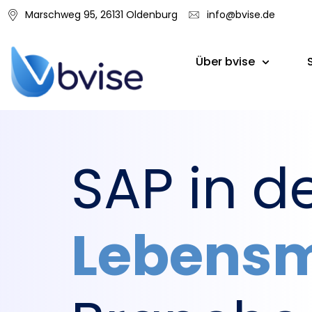
Marschweg 95, 26131 Oldenburg
info@bvise.de
Über bvise
SAP in d
Lebensm