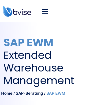
Über bvise
SAP-Beratung
Smart Logistics
Branchen
Karriere
SAP Blog
Deutsch
SAP EWM
Extended
Warehouse
Management
Home
/
SAP-Beratung
/
SAP EWM