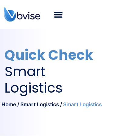
About bvise
SAP Consulting
Smart Logistics
Industries
Career
SAP Blog
English
Quick Check
Smart
Logistics
Home
/
Smart Logistics
/
Smart Logistics