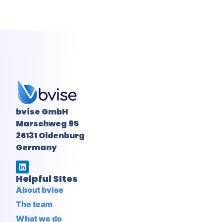
bvise GmbH
Marschweg 95
26131 Oldenburg
Germany
Helpful SItes
About bvise
The team
What we do