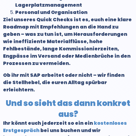
Lagerplatzmanagement
Personal und Organisation
Ziel unseres Quick Checks ist es, euch eine klare
Roadmap mit Empfehlungen an die Hand zu
geben – was zu tun ist, um Herausforderungen
wie ineffiziente Materialflüsse, hohe
Fehlbestände, lange Kommissionierzeiten,
Engpässe im Versand oder Medienbrüche in den
Prozessen zu vermeiden.
Ob ihr mit SAP arbeitet oder nicht – wir finden
die Stellhebel, die euren Alltag spürbar
erleichtern.
Und so sieht das dann
konkret
aus?
Ihr könnt euch jederzeit so ein ein
kostenloses
Erstgespräch
bei uns buchen und wir