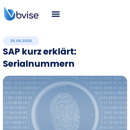
Über bvise
SAP-Beratung
Smart Logistics
Branchen
Karriere
SAP Blog
Deutsch
25.06.2025
SAP kurz erklärt:
Serialnummern